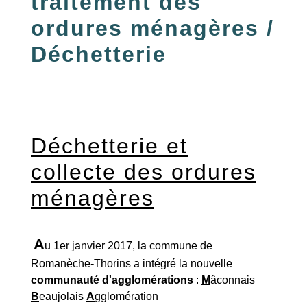
traitement des
ordures ménagères /
Déchetterie
Déchetterie et
collecte des ordures
ménagères
A
u 1er janvier 2017, la commune de
Romanèche-Thorins a intégré la nouvelle
communauté d'agglomérations
:
M
âconnais
B
eaujolais
A
gglomération