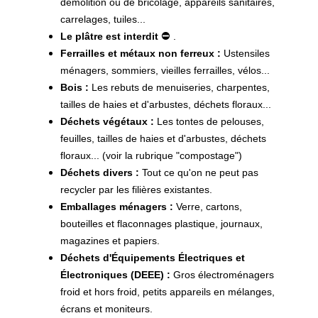
démolition ou de bricolage, appareils sanitaires,
carrelages, tuiles...
⛔️
Le plâtre est interdit
.
Ferrailles et métaux non ferreu
x :
Ustensiles
ménagers, sommiers, vieilles ferrailles, vélos...
Bois :
Les rebuts de menuiseries, charpentes,
tailles de haies et d'arbustes, déchets floraux...
Déchets végétaux :
Les tontes de pelouses,
feuilles, tailles de haies et d'arbustes, déchets
floraux... (voir la rubrique "compostage")
Déchets divers :
Tout ce qu'on ne peut pas
recycler par les filières existantes.
Emballages ménagers :
Verre, cartons,
bouteilles et flaconnages plastique, journaux,
magazines et papiers.
Déchets d'Équipements Électriques et
Électroniques (DEEE) :
Gros électroménagers
froid et hors froid, petits appareils en mélanges,
écrans et moniteurs.