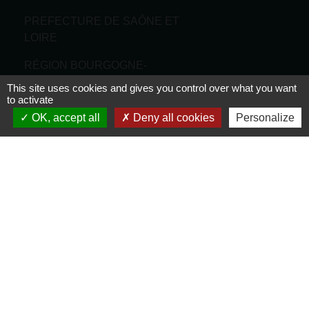
PREFECTURE DE SAÔNE ET
LOIRE
RÉGION BOURGOGNE-
FRANCHE-COMTE
This site uses cookies and gives you control over what you want
to activate
CONSEIL DÉPARTEMENTAL DE
OK, accept all
Deny all cookies
Personalize
SAÔNE ET LOIRE
MÂCONNAIS-BEAUJOLAIS
AGGLOMÉRATION
Jumelages
Munster (Alsace, FRANCE)
Mentions légales
-
Politique de confidentialité
-