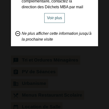
complémentaire, contactez la
direction des Déchets MBA par mail
ou par téléphone.
Voir plus
search
remove_circle_outline
Ne plus afficher cette information jusqu'à
la prochaine visite
En un clic !
announcement
Tri et Ordures Ménagères
assignment
PV de Séances
business
Urbanisme
local_dining
Menus Restaurant Scolaire
date_range
Location de Salle