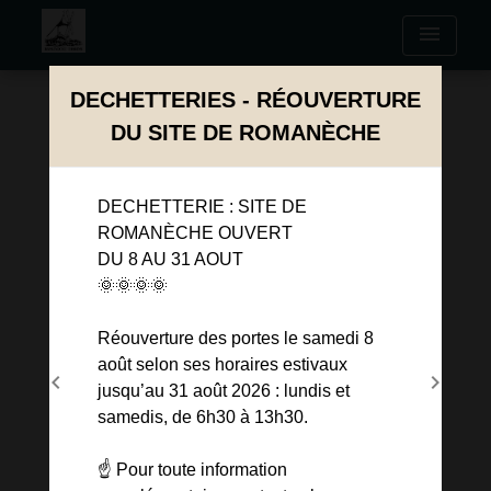
menu
Modal d'informations
DECHETTERIES - RÉOUVERTURE
DU SITE DE ROMANÈCHE
DECHETTERIE : SITE DE
ROMANÈCHE OUVERT
DU 8 AU 31 AOUT
🌞🌞🌞🌞
Réouverture des portes le samedi 8
août selon ses horaires estivaux
chevron_left
chevron_right
jusqu’au 31 août 2026 : lundis et
Previous
Next
samedis, de 6h30 à 13h30.
☝️ Pour toute information