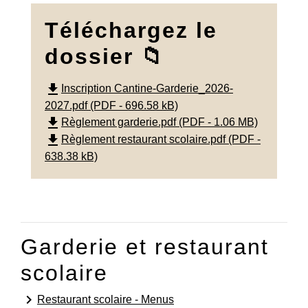
Téléchargez le
dossier 📁
file_download
Inscription Cantine-Garderie_2026-
2027.pdf (PDF - 696.58 kB)
file_download
Règlement garderie.pdf (PDF - 1.06 MB)
file_download
Règlement restaurant scolaire.pdf (PDF -
638.38 kB)
Garderie et restaurant
scolaire
keyboard_arrow_right
Restaurant scolaire - Menus