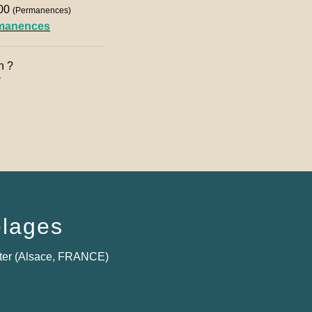
h00
(Permanences)
rmanences
n ?

lages
ter (Alsace, FRANCE)