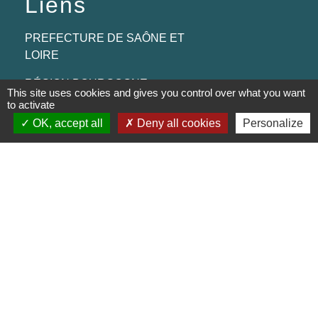
Liens
PREFECTURE DE SAÔNE ET
LOIRE
RÉGION BOURGOGNE-
This site uses cookies and gives you control over what you want
FRANCHE-COMTE
to activate
OK, accept all
Deny all cookies
Personalize
CONSEIL DÉPARTEMENTAL DE
SAÔNE ET LOIRE
MÂCONNAIS-BEAUJOLAIS
AGGLOMÉRATION
Jumelages
Munster (Alsace, FRANCE)