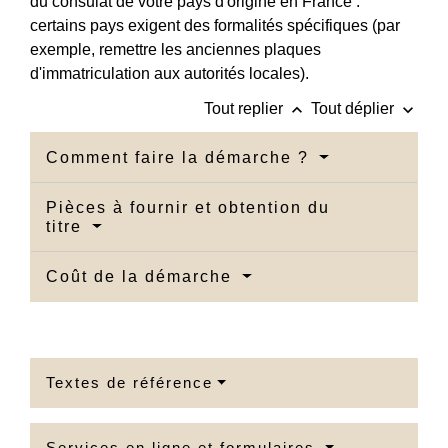
du consulat de votre pays d'origine en France :
certains pays exigent des formalités spécifiques (par
exemple, remettre les anciennes plaques
d'immatriculation aux autorités locales).
keyboard_arrow_up
keyboard_arrow_down
Tout replier
Tout déplier
Comment faire la démarche ?
Pièces à fournir et obtention du
titre
Coût de la démarche
Textes de référence
Services en ligne et formulaires