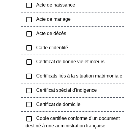
check_box_outline_blank
Acte de naissance
check_box_outline_blank
Acte de mariage
check_box_outline_blank
Acte de décès
check_box_outline_blank
Carte d'identité
check_box_outline_blank
Certificat de bonne vie et mœurs
check_box_outline_blank
Certificats liés à la situation matrimoniale
check_box_outline_blank
Certificat spécial d'indigence
check_box_outline_blank
Certificat de domicile
check_box_outline_blank
Copie certifiée conforme d'un document
destiné à une administration française