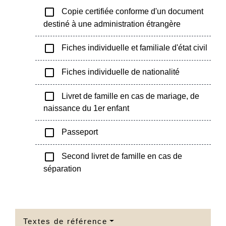
check_box_outline_blank
Copie certifiée conforme d'un document
destiné à une administration étrangère
check_box_outline_blank
Fiches individuelle et familiale d'état civil
check_box_outline_blank
Fiches individuelle de nationalité
check_box_outline_blank
Livret de famille en cas de mariage, de
naissance du 1er enfant
check_box_outline_blank
Passeport
check_box_outline_blank
Second livret de famille en cas de
séparation
Textes de référence