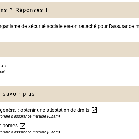
ons ? Réponses !
rganisme de sécurité sociale est-on rattaché pour l'assurance 
i
tale
anté
 savoir plus
open_in_new
énéral : obtenir une attestation de droits
ionale d'assurance maladie (Cnam)
open_in_new
es bornes
ionale d'assurance maladie (Cnam)