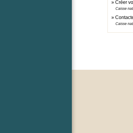
Créer v
Caisse nat
Contacte
Caisse nat