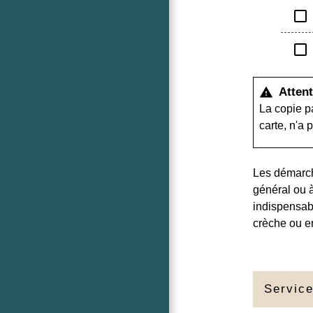
check_box_outline_blank
check_box_outline_blank
Attent
warning
La copie p
carte, n'a 
Les démarche
général ou à
indispensab
crèche ou e
Service