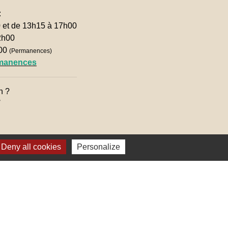
:
0 et de 13h15 à 17h00
2h00
h00
(Permanences)
rmanences
n ?

Deny all cookies
Personalize
lages