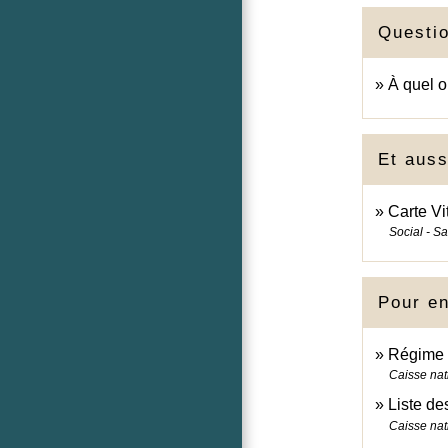
Questi
À quel o
Et auss
Carte Vi
Social - S
Pour en
Régime g
Caisse nat
Liste d
Caisse nat