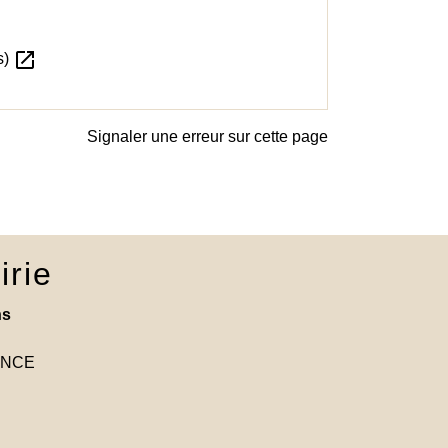
open_in_new
s)
Signaler une erreur sur cette page
irie
ns
RANCE