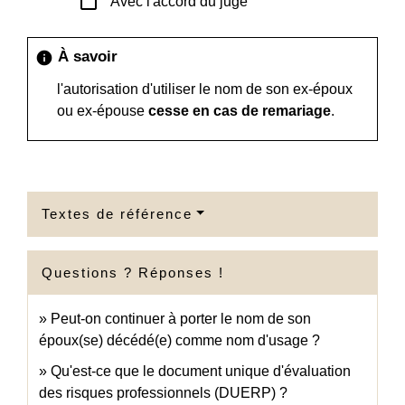
check_box_outline_blank
Avec l'accord du juge
À savoir
info
l'autorisation d'utiliser le nom de son ex-époux
ou ex-épouse
cesse en cas de remariage
.
Textes de référence
Questions ? Réponses !
Peut-on continuer à porter le nom de son
époux(se) décédé(e) comme nom d'usage ?
Qu'est-ce que le document unique d'évaluation
des risques professionnels (DUERP) ?