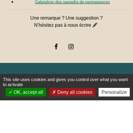
Calendrier des samedis de permanences
Une remarque ? Une suggestion ?
N'hésitez pas à nous écrire 🖋
This site uses cookies and gives you control over what you want
Liens
to activate
OK, accept all
Deny all cookies
Personalize
PREFECTURE DE SAÔNE ET
LOIRE
RÉGION BOURGOGNE-
FRANCHE-COMTE