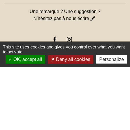
Une remarque ? Une suggestion ?
N'hésitez pas à nous écrire 🖋
This site uses cookies and gives you control over what you want
to activate
OK, accept all
Deny all cookies
Personalize
Liens
PREFECTURE DE SAÔNE ET
LOIRE
RÉGION BOURGOGNE-
FRANCHE-COMTE
CONSEIL DÉPARTEMENTAL DE