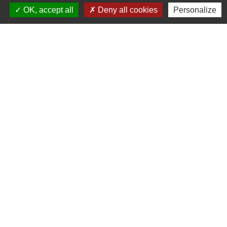
OK, accept all
Deny all cookies
Personalize
RÉGION BOURGOGNE-
FRANCHE-COMTE
CONSEIL DÉPARTEMENTAL DE
SAÔNE ET LOIRE
MÂCONNAIS-BEAUJOLAIS
AGGLOMÉRATION
Jumelages
Munster (Alsace, FRANCE)
Mentions légales
-
Politique de confidentialité
-
Accessibilité
-
Plan du site
-
Gestion des cookies