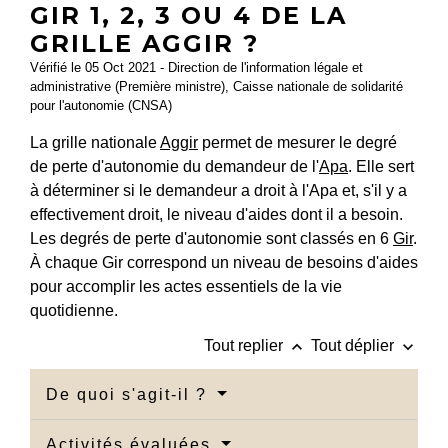
GIR 1, 2, 3 OU 4 DE LA
GRILLE AGGIR ?
Vérifié le 05 Oct 2021 - Direction de l'information légale et
administrative (Première ministre), Caisse nationale de solidarité
pour l'autonomie (CNSA)
La grille nationale
Aggir
permet de mesurer le degré
de perte d'autonomie du demandeur de l'
Apa
. Elle sert
à déterminer si le demandeur a droit à l'Apa et, s'il y a
effectivement droit, le niveau d'aides dont il a besoin.
Les degrés de perte d'autonomie sont classés en 6
Gir
.
À chaque Gir correspond un niveau de besoins d'aides
pour accomplir les actes essentiels de la vie
quotidienne.
keyboard_arrow_up
keyboard_arrow_down
Tout replier
Tout déplier
De quoi s'agit-il ?
Activités évaluées