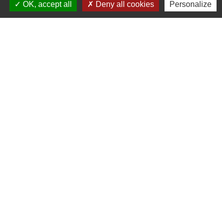
OK, accept all
Deny all cookies
Personalize
Liens
PREFECTURE DE SAÔNE ET
LOIRE
RÉGION BOURGOGNE-
FRANCHE-COMTE
CONSEIL DÉPARTEMENTAL DE
SAÔNE ET LOIRE
MÂCONNAIS-BEAUJOLAIS
AGGLOMÉRATION
Jumelages
Munster (Alsace, FRANCE)