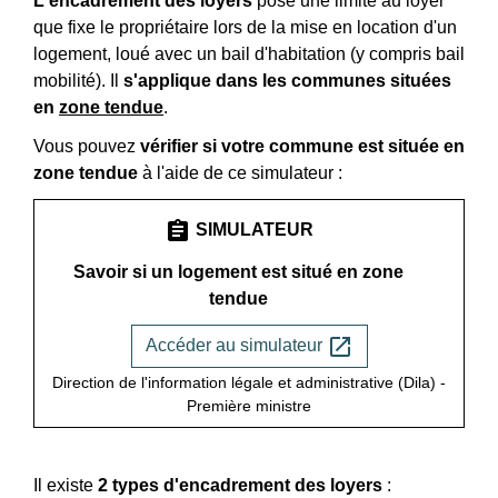
L'encadrement des loyers
pose une limite au loyer
que fixe le propriétaire lors de la mise en location d'un
logement, loué avec un bail d'habitation (y compris bail
mobilité). Il
s'applique dans les communes situées
en
zone tendue
.
Vous pouvez
vérifier si votre commune est située en
zone tendue
à l'aide de ce simulateur :
assignment
SIMULATEUR
Savoir si un logement est situé en zone
tendue
open_in_new
Accéder au simulateur
Direction de l'information légale et administrative (Dila) -
Première ministre
Il existe
2 types d'encadrement des loyers
: