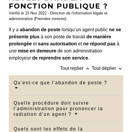
FONCTION PUBLIQUE ?
Vérifié le 15 Nov 2022 - Direction de l'information légale et
administrative (Première ministre)
Il y a
abandon de poste
lorsqu’un agent public
ne se
présente plus
à son poste de travail
de manière
prolongée
et
sans autorisation
et
ne répond pas
à
une
mise en demeure
de son administration
employeur
de reprendre son service
.
keyboard_arrow_up
keyboard_arrow_down
Tout replier
Tout déplier
Qu'est-ce que l'abandon de poste ?
Quelle procédure doit suivre
l'administration pour prononcer la
radiation d'un agent ?
Quels sont les effets de la