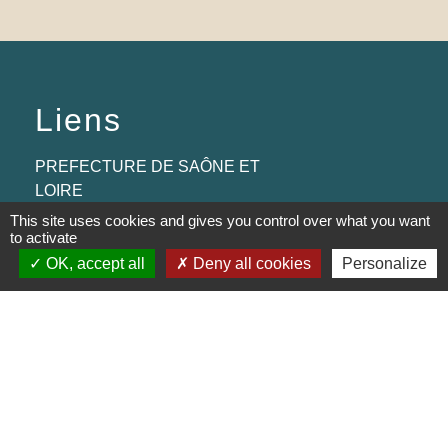
Liens
PREFECTURE DE SAÔNE ET
LOIRE
This site uses cookies and gives you control over what you want
RÉGION BOURGOGNE-
to activate
FRANCHE-COMTE
OK, accept all
Deny all cookies
Personalize
CONSEIL DÉPARTEMENTAL DE
SAÔNE ET LOIRE
MÂCONNAIS-BEAUJOLAIS
AGGLOMÉRATION