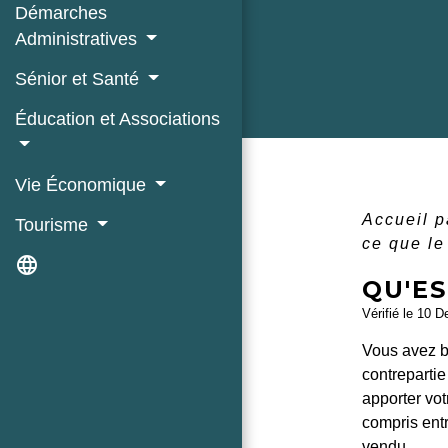
Démarches
Administratives
Sénior et Santé
Éducation et Associations
Vie Économique
Accueil p
Tourisme
ce que le
language
QU'ES
Vérifié le 10 D
Vous avez be
contrepartie
apporter vot
compris entr
vendu.