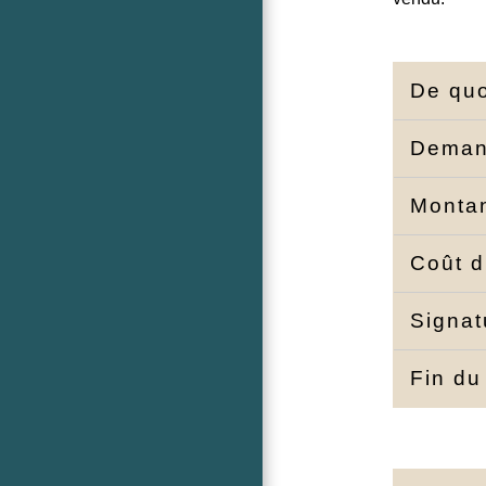
De quo
Dema
Montan
Coût d
Signat
Fin du