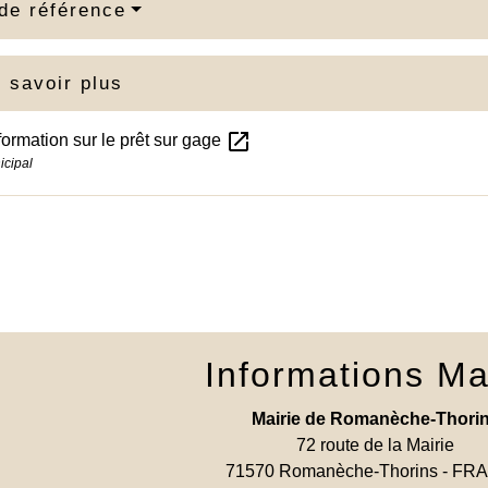
de référence
 savoir plus
open_in_new
nformation sur le prêt sur gage
icipal
Informations Ma
Mairie de Romanèche-Thori
72 route de la Mairie
71570 Romanèche-Thorins - F