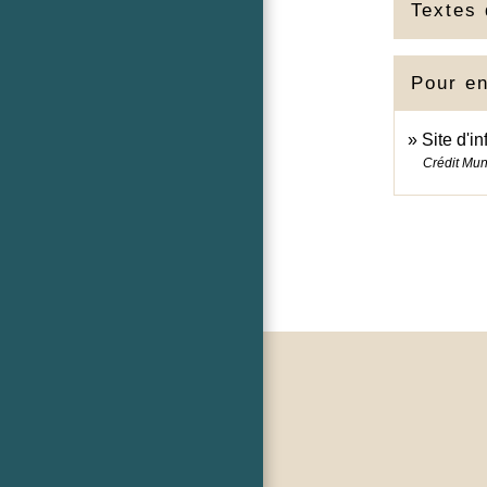
Textes 
Pour en
Site d'i
Crédit Mun