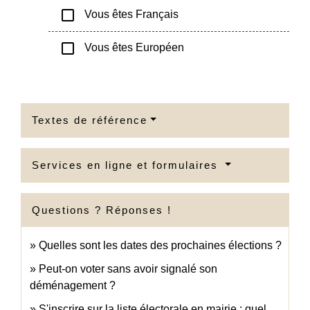
check_box_outline_blank
Vous êtes Français
check_box_outline_blank
Vous êtes Européen
Textes de référence
Services en ligne et formulaires
Questions ? Réponses !
Quelles sont les dates des prochaines élections ?
Peut-on voter sans avoir signalé son
déménagement ?
S'inscrire sur la liste électorale en mairie : quel