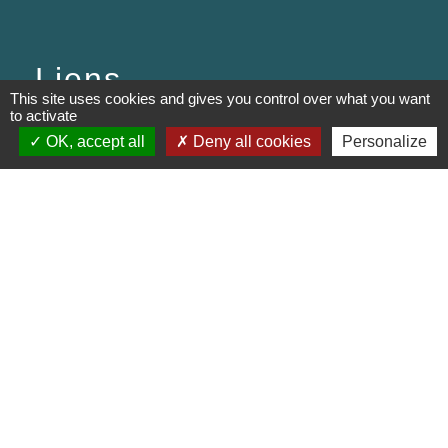
Liens
This site uses cookies and gives you control over what you want
to activate
PREFECTURE DE SAÔNE ET
OK, accept all
Deny all cookies
Personalize
LOIRE
RÉGION BOURGOGNE-
FRANCHE-COMTE
CONSEIL DÉPARTEMENTAL DE
SAÔNE ET LOIRE
MÂCONNAIS-BEAUJOLAIS
AGGLOMÉRATION
Jumelages