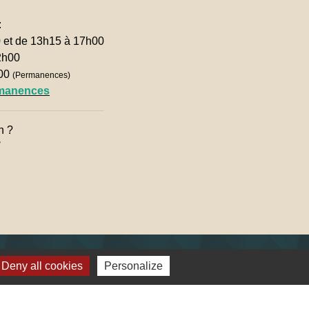
:
0 et de 13h15 à 17h00
2h00
h00
(Permanences)
rmanences
n ?

Deny all cookies
Personalize
lages