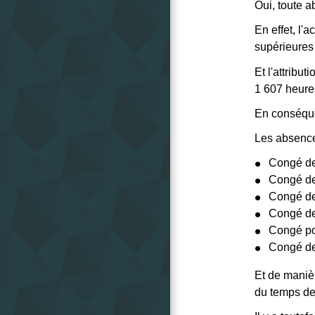
Oui, toute a
En effet, l'
supérieures
Et l'attribu
1 607 heure
En conséqu
Les absence
Congé de
Congé de
Congé de
Congé de
Congé pou
Congé de
Et de maniè
du temps de 