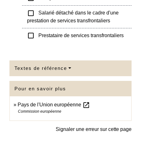
check_box_outline_blank
Salarié détaché dans le cadre d'une
prestation de services transfrontaliers
check_box_outline_blank
Prestataire de services transfrontaliers
Textes de référence
Pour en savoir plus
open_in_new
Pays de l'Union européenne
Commission européenne
Signaler une erreur sur cette page