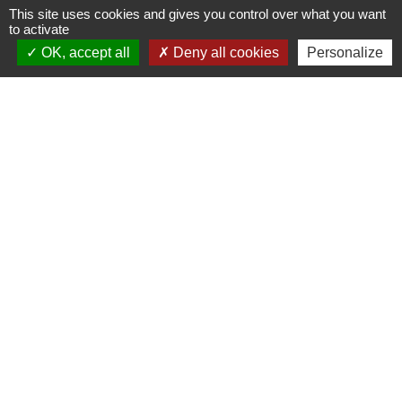
This site uses cookies and gives you control over what you want
to activate
OK, accept all
Deny all cookies
Personalize
Liens
PREFECTURE DE SAÔNE ET
LOIRE
RÉGION BOURGOGNE-
FRANCHE-COMTE
CONSEIL DÉPARTEMENTAL DE
SAÔNE ET LOIRE
MÂCONNAIS-BEAUJOLAIS
AGGLOMÉRATION
Jumelages