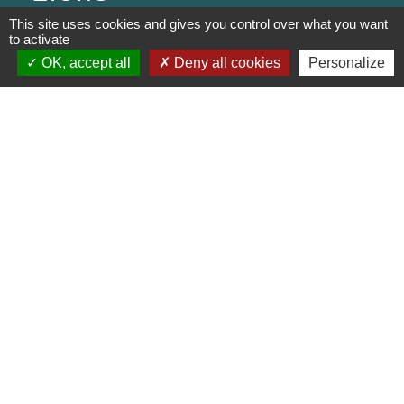
This site uses cookies and gives you control over what you want
PREFECTURE DE SAÔNE ET
to activate
LOIRE
OK, accept all
Deny all cookies
Personalize
RÉGION BOURGOGNE-
FRANCHE-COMTE
CONSEIL DÉPARTEMENTAL DE
SAÔNE ET LOIRE
MÂCONNAIS-BEAUJOLAIS
AGGLOMÉRATION
Jumelages
Munster (Alsace, FRANCE)
Mentions légales
-
Politique de confidentialité
-