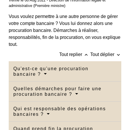
Vérifié le 08 Aug 2022 - Direction de l'information légale et
administrative (Première ministre)
Vous voulez permettre à une autre personne de gérer
votre compte bancaire ? Vous lui donnez alors une
procuration bancaire. Démarches à réaliser,
responsabilités, fin de la procuration, on vous explique
tout.
keyboard_arrow_up
keyboard_arrow_down
Tout replier
Tout déplier
Qu'est-ce qu'une procuration
bancaire ?
Quelles démarches pour faire une
procuration bancaire ?
Qui est responsable des opérations
bancaires ?
Quand prend fin la procuration