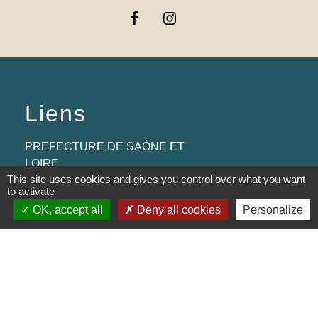
Liens
PREFECTURE DE SAÔNE ET
LOIRE
This site uses cookies and gives you control over what you want
to activate
RÉGION BOURGOGNE-
FRANCHE-COMTE
OK, accept all
Deny all cookies
Personalize
CONSEIL DÉPARTEMENTAL DE
SAÔNE ET LOIRE
MÂCONNAIS-BEAUJOLAIS
AGGLOMÉRATION