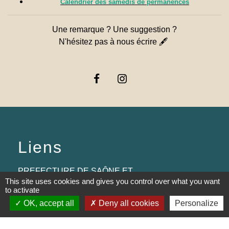
Calendrier des samedis de permanences
Une remarque ? Une suggestion ?
N'hésitez pas à nous écrire 🖋
Liens
PREFECTURE DE SAÔNE ET
This site uses cookies and gives you control over what you want
LOIRE
to activate
OK, accept all
Deny all cookies
Personalize
RÉGION BOURGOGNE-
FRANCHE-COMTE