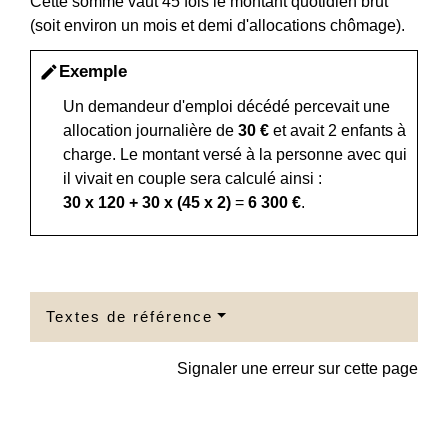
Cette somme vaut 45 fois le montant quotidien brut
(soit environ un mois et demi d'allocations chômage).
Exemple
edit
Un demandeur d'emploi décédé percevait une
allocation journalière de
30 €
et avait 2 enfants à
charge. Le montant versé à la personne avec qui
il vivait en couple sera calculé ainsi :
30 x 120 + 30 x (45 x 2)
=
6 300 €
.
Textes de référence
Signaler une erreur sur cette page