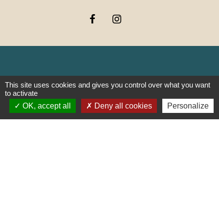
Liens
This site uses cookies and gives you control over what you want
to activate
OK, accept all
Deny all cookies
Personalize
PREFECTURE DE SAÔNE ET
LOIRE
RÉGION BOURGOGNE-
FRANCHE-COMTE
CONSEIL DÉPARTEMENTAL DE
SAÔNE ET LOIRE
MÂCONNAIS-BEAUJOLAIS
AGGLOMÉRATION