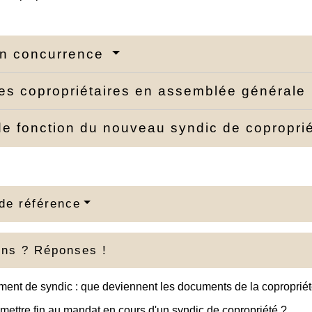
en concurrence
es copropriétaires en assemblée générale
de fonction du nouveau syndic de copropri
de référence
ons ? Réponses !
nt de syndic : que deviennent les documents de la copropriét
mettre fin au mandat en cours d'un syndic de copropriété ?