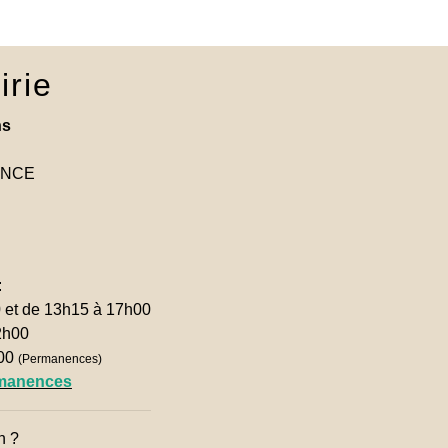
irie
ns
RANCE
:
0 et de 13h15 à 17h00
2h00
h00
(Permanences)
rmanences
n ?