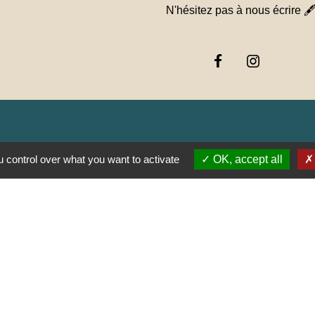
N'hésitez pas à nous écrire 
Jume
 control over what you want to activate
OK, accept all
Muns
E SAÔNE ET LOIRE
GOGNE-FRANCHE-
RTEMENTAL DE
E
AUJOLAIS