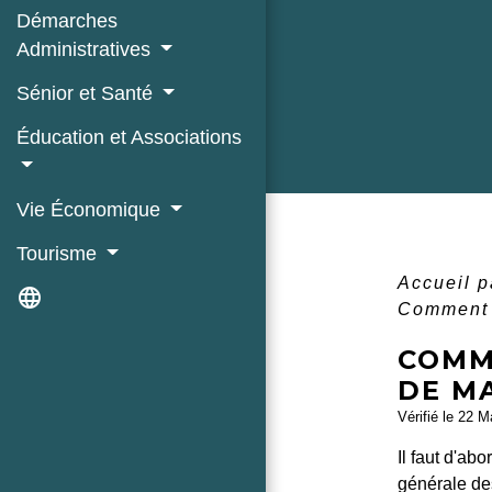
Démarches
Administratives
Sénior et Santé
Éducation et Associations
Vie Économique
Tourisme
Accueil p
language
Comment c
COMM
DE M
Vérifié le 22 M
Il faut d'ab
générale des