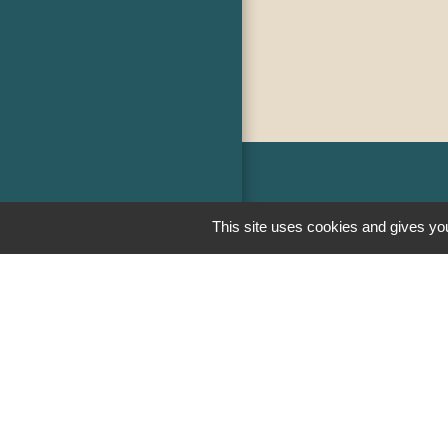
Liens
This site uses cookies and gives you
PREFECTURE D
RÉGION BOUR
COMTE
CONSEIL DÉPA
SAÔNE ET LOIR
MÂCONNAIS-BE