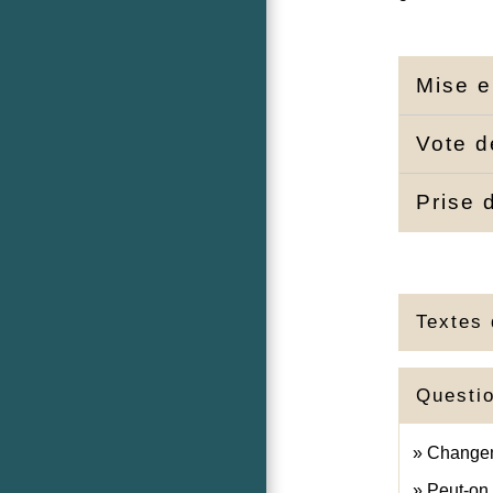
Mise 
Vote d
Prise 
Textes 
Questi
Changeme
Peut-on 