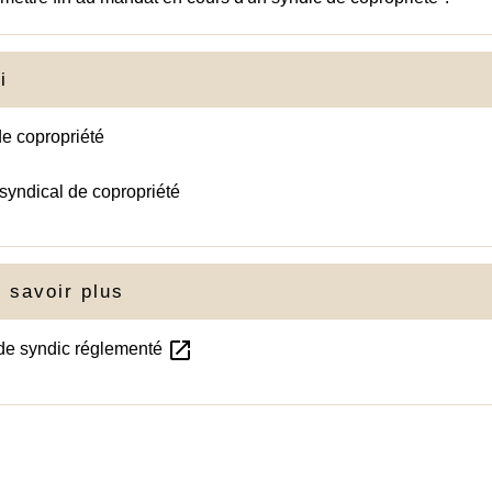
i
e copropriété
syndical de copropriété
 savoir plus
open_in_new
 de syndic réglementé