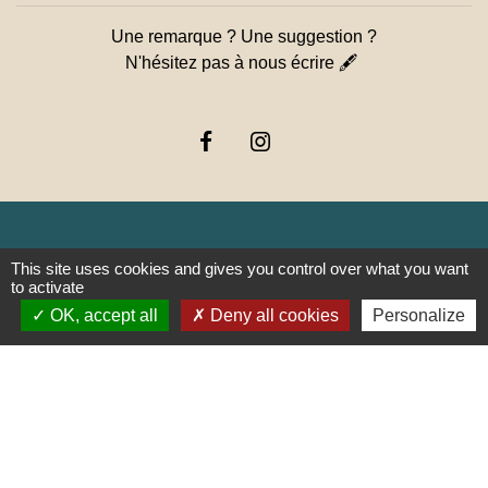
Une remarque ? Une suggestion ?
N'hésitez pas à nous écrire 🖋
This site uses cookies and gives you control over what you want
Liens
to activate
OK, accept all
Deny all cookies
Personalize
PREFECTURE DE SAÔNE ET
LOIRE
RÉGION BOURGOGNE-
FRANCHE-COMTE
CONSEIL DÉPARTEMENTAL DE