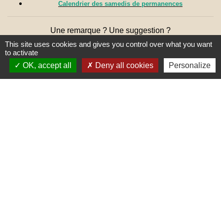
Calendrier des samedis de permanences
Une remarque ? Une suggestion ?
N'hésitez pas à nous écrire 🖋
This site uses cookies and gives you control over what you want
to activate
OK, accept all
Deny all cookies
Personalize
Liens
PREFECTURE DE SAÔNE ET
LOIRE
RÉGION BOURGOGNE-
FRANCHE-COMTE