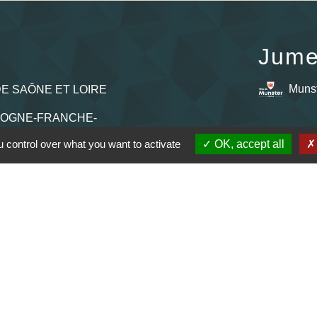
Jume
Muns
E SAÔNE ET LOIRE
GOGNE-FRANCHE-
 control over what you want to activate
OK, accept all
RTEMENTAL DE
E
AUJOLAIS
ON
entions légales
-
Politique de confidentialité
-
Accessibilité
-