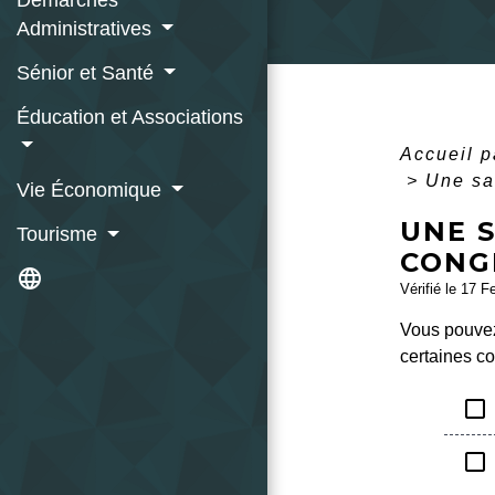
Démarches
Administratives
Sénior et Santé
Éducation et Associations
Accueil p
>
Une sa
Vie Économique
UNE 
Tourisme
CONG
language
Vérifié le 17 F
Vous pouvez
certaines co
check_box_outline_blank
check_box_outline_blank