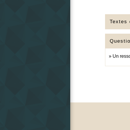
Textes 
Questi
Un resso