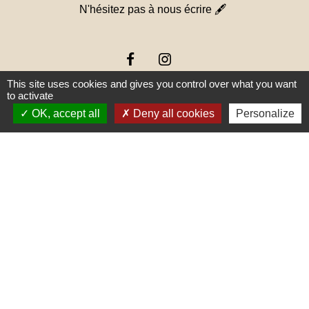
N'hésitez pas à nous écrire 🖋
This site uses cookies and gives you control over what you want
to activate
OK, accept all
Deny all cookies
Personalize
Liens
PREFECTURE DE SAÔNE ET
LOIRE
RÉGION BOURGOGNE-
FRANCHE-COMTE
CONSEIL DÉPARTEMENTAL DE
SAÔNE ET LOIRE