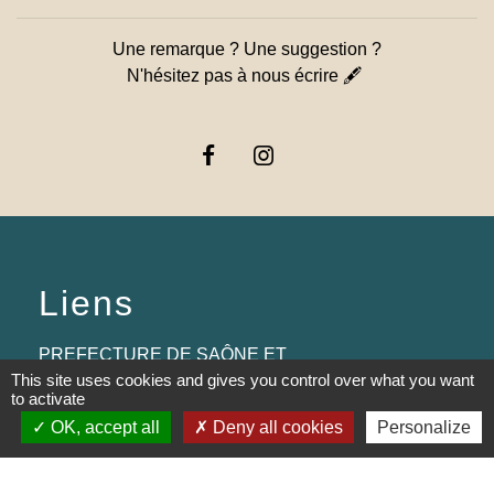
Une remarque ? Une suggestion ?
N'hésitez pas à nous écrire 🖋
Liens
PREFECTURE DE SAÔNE ET
This site uses cookies and gives you control over what you want
LOIRE
to activate
RÉGION BOURGOGNE-
OK, accept all
Deny all cookies
Personalize
FRANCHE-COMTE