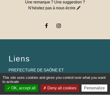
Une remarque ? Une suggestion ?
N'hésitez pas à nous écrire 🖋
Liens
PREFECTURE DE SAÔNE ET
LOIRE
This site uses cookies and gives you control over what you want
to activate
RÉGION BOURGOGNE-
OK, accept all
Deny all cookies
Personalize
FRANCHE-COMTE
CONSEIL DÉPARTEMENTAL DE
SAÔNE ET LOIRE