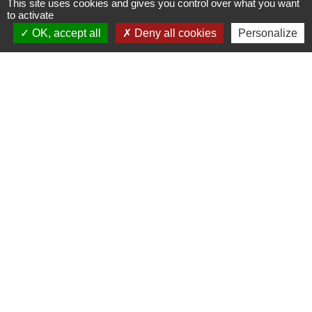
This site uses cookies and gives you control over what you want
to activate
OK, accept all
Deny all cookies
Personalize
Liens
PREFECTURE DE SAÔNE ET
LOIRE
RÉGION BOURGOGNE-
FRANCHE-COMTE
CONSEIL DÉPARTEMENTAL DE
SAÔNE ET LOIRE
MÂCONNAIS-BEAUJOLAIS