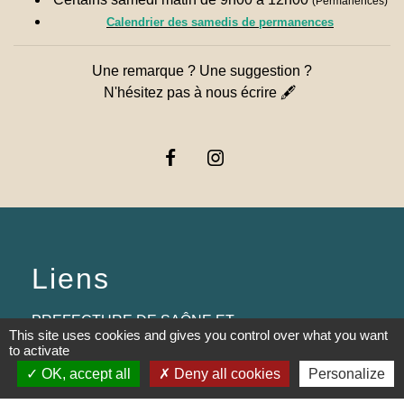
(Permanences)
Calendrier des samedis de permanences
Une remarque ? Une suggestion ?
N'hésitez pas à nous écrire 🖋
Liens
PREFECTURE DE SAÔNE ET
This site uses cookies and gives you control over what you want
LOIRE
to activate
OK, accept all
Deny all cookies
Personalize
RÉGION BOURGOGNE-
FRANCHE-COMTE