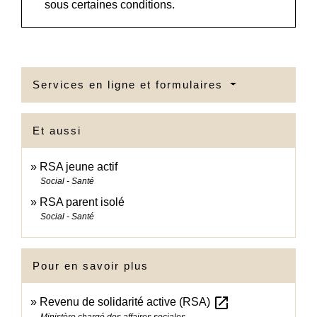
sous certaines conditions.
Services en ligne et formulaires
Et aussi
RSA jeune actif
Social - Santé
RSA parent isolé
Social - Santé
Pour en savoir plus
open_in_new
Revenu de solidarité active (RSA)
Ministère chargé des affaires sociales