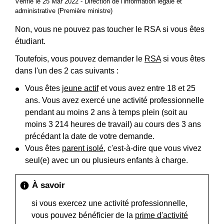
Vérifié le 25 Mar 2022 - Direction de l'information légale et
administrative (Première ministre)
Non, vous ne pouvez pas toucher le RSA si vous êtes
étudiant.
Toutefois, vous pouvez demander le
RSA
si vous êtes
dans l'un des 2 cas suivants :
Vous êtes
jeune actif
et vous avez entre 18 et 25
ans. Vous avez exercé une activité professionnelle
pendant au moins 2 ans à temps plein (soit au
moins 3 214 heures de travail) au cours des 3 ans
précédant la date de votre demande.
Vous êtes
parent isolé
, c'est-à-dire que vous vivez
seul(e) avec un ou plusieurs enfants à charge.
À savoir
info
si vous exercez une activité professionnelle,
vous pouvez bénéficier de la
prime d'activité