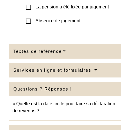
check_box_outline_blank
La pension a été fixée par jugement
check_box_outline_blank
Absence de jugement
Textes de référence
Services en ligne et formulaires
Questions ? Réponses !
Quelle est la date limite pour faire sa déclaration
de revenus ?