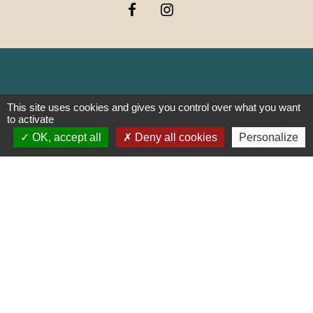
Liens
This site uses cookies and gives you control over what you want
to activate
PREFECTURE DE SAÔNE ET
OK, accept all
Deny all cookies
Personalize
LOIRE
RÉGION BOURGOGNE-
FRANCHE-COMTE
CONSEIL DÉPARTEMENTAL DE
SAÔNE ET LOIRE
MÂCONNAIS-BEAUJOLAIS
AGGLOMÉRATION