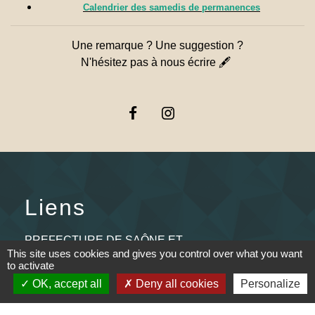
Calendrier des samedis de permanences
Une remarque ? Une suggestion ?
N'hésitez pas à nous écrire 🖋
Liens
PREFECTURE DE SAÔNE ET
This site uses cookies and gives you control over what you want
LOIRE
to activate
OK, accept all
Deny all cookies
Personalize
RÉGION BOURGOGNE-
FRANCHE-COMTE