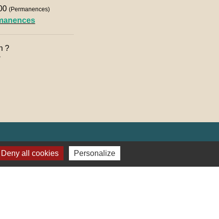
h00
(Permanences)
rmanences
n ?

Deny all cookies
Personalize
lages
ter (Alsace, FRANCE)