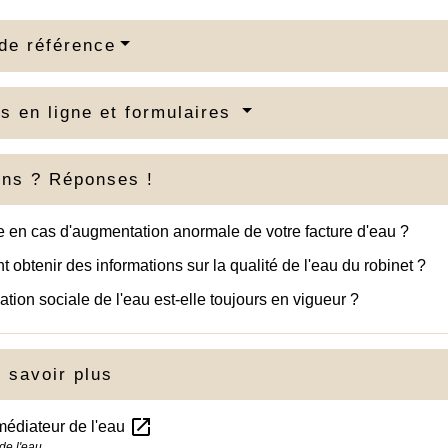
de référence
s en ligne et formulaires
ons ? Réponses !
e en cas d'augmentation anormale de votre facture d'eau ?
obtenir des informations sur la qualité de l'eau du robinet ?
cation sociale de l'eau est-elle toujours en vigueur ?
 savoir plus
open_in_new
médiateur de l'eau
de l'eau