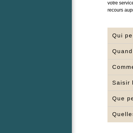
votre servic
recours aupr
Qui pe
Quand 
Commen
Saisir
Que pe
Quelle