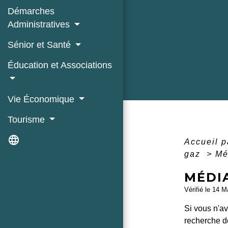
Démarches
Administratives
Sénior et Santé
Éducation et Associations
Vie Économique
Tourisme
language
Accueil p
gaz
>
Mé
MÉDIA
Vérifié le 14 M
Si vous n'av
recherche de