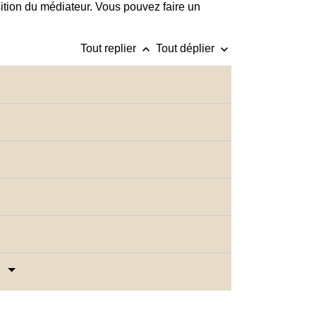
sition du médiateur. Vous pouvez faire un
keyboard_arrow_up
keyboard_arrow_down
Tout replier
Tout déplier
?