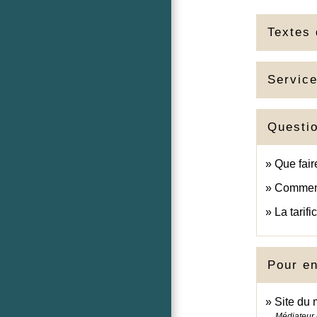
Textes 
Service
Questi
Que fair
Comment 
La tarifi
Pour en
Site du 
Médiateur 