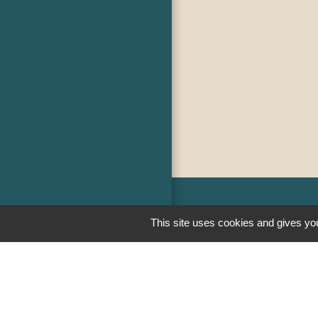
This site uses cookies and gives you
Liens
PREFECTURE D
RÉGION BOUR
COMTE