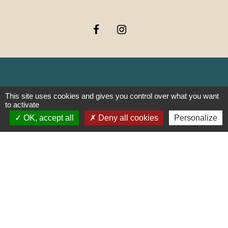
Liens
This site uses cookies and gives you control over what you want
to activate
OK, accept all
Deny all cookies
Personalize
PREFECTURE DE SAÔNE ET
LOIRE
RÉGION BOURGOGNE-
FRANCHE-COMTE
CONSEIL DÉPARTEMENTAL DE
SAÔNE ET LOIRE
MÂCONNAIS-BEAUJOLAIS