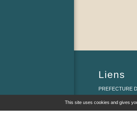
Liens
PREFECTURE D
RÉGION BOUR
This site uses cookies and gives you
COMTE
CONSEIL DÉPA
SAÔNE ET LOIR