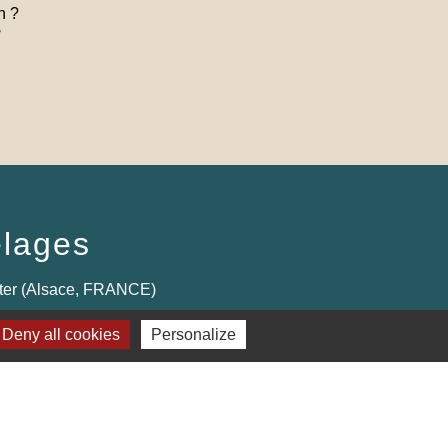
n ?

lages
ter (Alsace, FRANCE)
Deny all cookies
Personalize