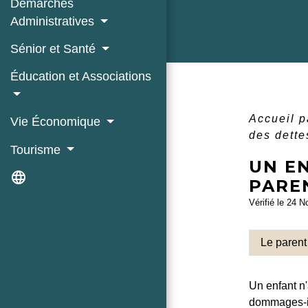
Démarches
Administratives
Sénior et Santé
Éducation et Associations
Accueil p
Vie Économique
des dette
Tourisme
UN EN
language
PARE
Vérifié le 24 N
Le parent 
Un enfant n'
dommages-