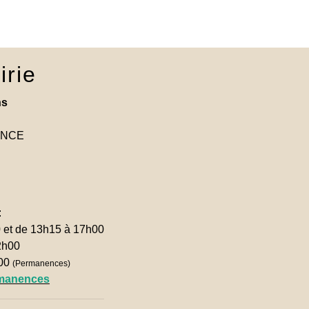
irie
ns
RANCE
:
0 et de 13h15 à 17h00
2h00
h00
(Permanences)
rmanences