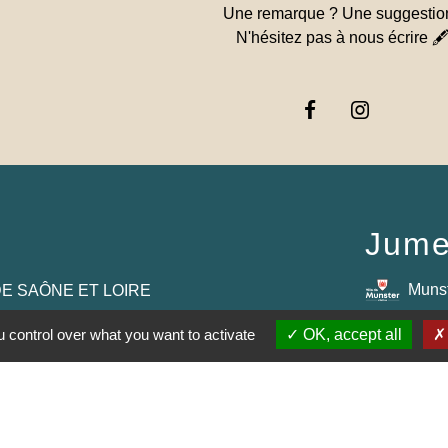
Une remarque ? Une suggestio
N'hésitez pas à nous écrire 
Jume
Muns
E SAÔNE ET LOIRE
GOGNE-FRANCHE-
 control over what you want to activate
OK, accept all
RTEMENTAL DE
E