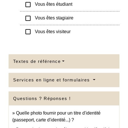
check_box_outline_blank
Vous êtes étudiant
check_box_outline_blank
Vous êtes stagiaire
check_box_outline_blank
Vous êtes visiteur
Textes de référence
Services en ligne et formulaires
Questions ? Réponses !
Quelle photo fournir pour un titre d'identité
(passeport, carte d'identité...) ?