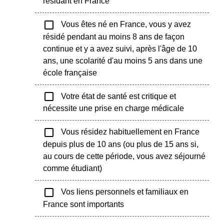
résidant en France
check_box_outline_blank
Vous êtes né en France, vous y avez
résidé pendant au moins 8 ans de façon
continue et y a avez suivi, après l'âge de 10
ans, une scolarité d'au moins 5 ans dans une
école française
check_box_outline_blank
Votre état de santé est critique et
nécessite une prise en charge médicale
check_box_outline_blank
Vous résidez habituellement en France
depuis plus de 10 ans (ou plus de 15 ans si,
au cours de cette période, vous avez séjourné
comme étudiant)
check_box_outline_blank
Vos liens personnels et familiaux en
France sont importants