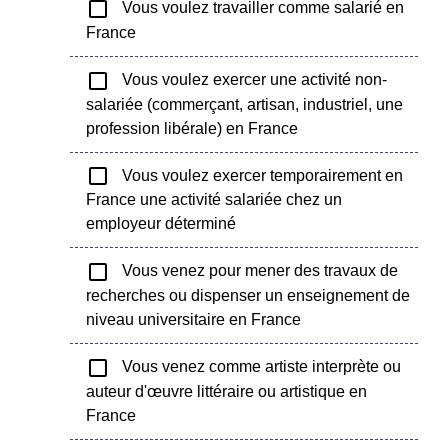
check_box_outline_blank
Vous voulez travailler comme salarié en
France
check_box_outline_blank
Vous voulez exercer une activité non-
salariée (commerçant, artisan, industriel, une
profession libérale) en France
check_box_outline_blank
Vous voulez exercer temporairement en
France une activité salariée chez un
employeur déterminé
check_box_outline_blank
Vous venez pour mener des travaux de
recherches ou dispenser un enseignement de
niveau universitaire en France
check_box_outline_blank
Vous venez comme artiste interprète ou
auteur d'œuvre littéraire ou artistique en
France