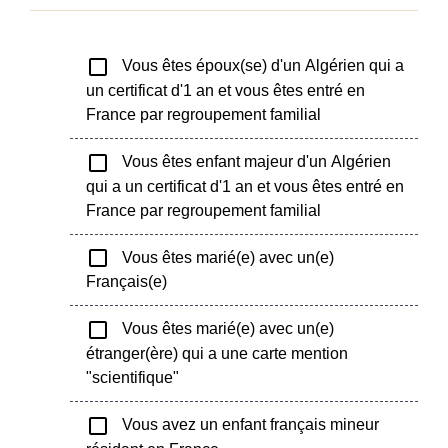
check_box_outline_blank
Vous êtes époux(se) d'un Algérien qui a
un certificat d'1 an et vous êtes entré en
France par regroupement familial
check_box_outline_blank
Vous êtes enfant majeur d'un Algérien
qui a un certificat d'1 an et vous êtes entré en
France par regroupement familial
check_box_outline_blank
Vous êtes marié(e) avec un(e)
Français(e)
check_box_outline_blank
Vous êtes marié(e) avec un(e)
étranger(ère) qui a une carte mention
"scientifique"
check_box_outline_blank
Vous avez un enfant français mineur