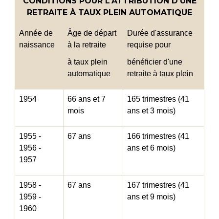
CONDITIONS POUR L'ATTRIBUTION D'UNE
RETRAITE À TAUX PLEIN AUTOMATIQUE
Année de
Âge de départ
Durée d'assurance
naissance
à la retraite
requise pour
à taux plein
bénéficier d'une
automatique
retraite à taux plein
1954
66 ans et 7
165 trimestres (41
mois
ans et 3 mois)
1955 -
67 ans
166 trimestres (41
1956 -
ans et 6 mois)
1957
1958 -
67 ans
167 trimestres (41
1959 -
ans et 9 mois)
1960