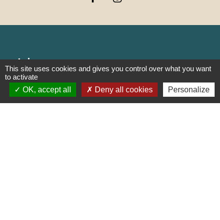
Liens
This site uses cookies and gives you control over what you want
to activate
PREFECTURE DE SAÔNE ET
OK, accept all
Deny all cookies
Personalize
LOIRE
RÉGION BOURGOGNE-
FRANCHE-COMTE
CONSEIL DÉPARTEMENTAL DE
SAÔNE ET LOIRE
MÂCONNAIS-BEAUJOLAIS
AGGLOMÉRATION