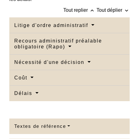
keyboard_arrow_up
keyboard_arrow_down
Tout replier
Tout déplier
Litige d'ordre administratif
Recours administratif préalable
obligatoire (Rapo)
Nécessité d'une décision
Coût
Délais
Textes de référence