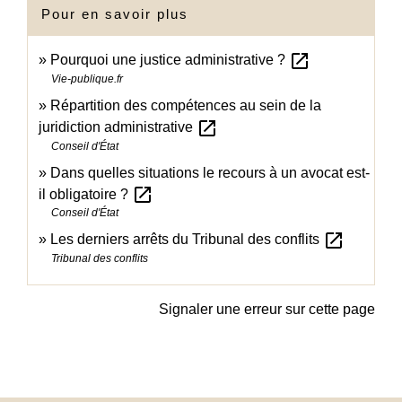
Pour en savoir plus
open_in_new
Pourquoi une justice administrative ?
Vie-publique.fr
Répartition des compétences au sein de la
open_in_new
juridiction administrative
Conseil d'État
Dans quelles situations le recours à un avocat est-
open_in_new
il obligatoire ?
Conseil d'État
open_in_new
Les derniers arrêts du Tribunal des conflits
Tribunal des conflits
Signaler une erreur sur cette page