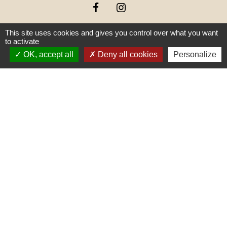
This site uses cookies and gives you control over what you want
to activate
OK, accept all
Deny all cookies
Personalize
Liens
PREFECTURE DE SAÔNE ET
LOIRE
RÉGION BOURGOGNE-
FRANCHE-COMTE
CONSEIL DÉPARTEMENTAL DE
SAÔNE ET LOIRE
MÂCONNAIS-BEAUJOLAIS
AGGLOMÉRATION