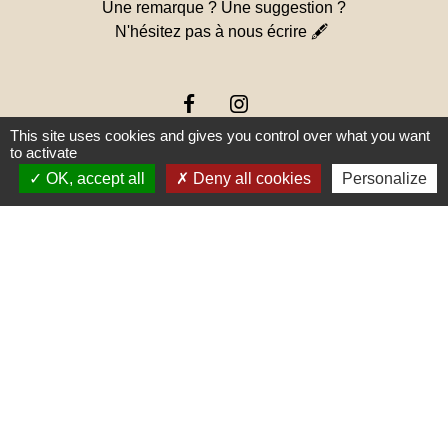
Une remarque ? Une suggestion ?
N'hésitez pas à nous écrire 🖋
This site uses cookies and gives you control over what you want
to activate
OK, accept all
Deny all cookies
Personalize
Liens
PREFECTURE DE SAÔNE ET
LOIRE
RÉGION BOURGOGNE-
FRANCHE-COMTE
CONSEIL DÉPARTEMENTAL DE
SAÔNE ET LOIRE