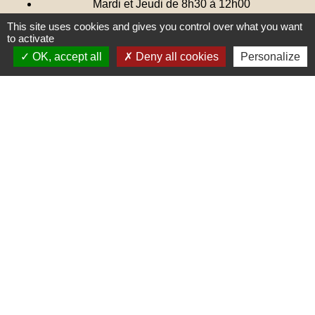
Mardi et Jeudi de 8h30 à 12h00
Certains samedi matin de 9h00 à 12h00
(Permanences)
This site uses cookies and gives you control over what you want
to activate
Calendrier des samedis de permanences
OK, accept all
Deny all cookies
Personalize
Une remarque ? Une suggestion ?
N'hésitez pas à nous écrire 🖋
Liens
PREFECTURE DE SAÔNE ET
LOIRE