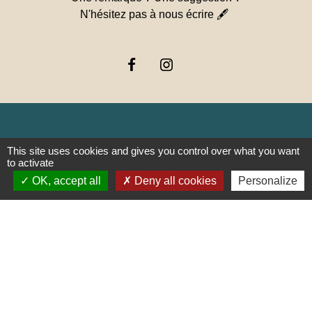
N'hésitez pas à nous écrire 🖋
This site uses cookies and gives you control over what you want
Liens
to activate
OK, accept all
Deny all cookies
Personalize
PREFECTURE DE SAÔNE ET
LOIRE
RÉGION BOURGOGNE-
FRANCHE-COMTE
CONSEIL DÉPARTEMENTAL DE
SAÔNE ET LOIRE