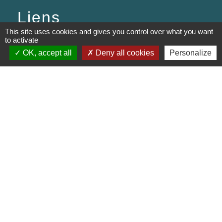
Liens
This site uses cookies and gives you control over what you want
to activate
PREFECTURE DE SAÔNE ET
LOIRE
OK, accept all
Deny all cookies
Personalize
RÉGION BOURGOGNE-
FRANCHE-COMTE
CONSEIL DÉPARTEMENTAL DE
SAÔNE ET LOIRE
MÂCONNAIS-BEAUJOLAIS
AGGLOMÉRATION
Jumelages
Munster (Alsace, FRANCE)