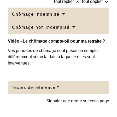
keyboard_arrow_up
keyboard_arrow_down
Tout replier
Tout déplier
Chômage indemnisé
Chômage non indemnisé
Vidéo - Le chômage compte-t-il pour ma retraite ?
Vos périodes de chômage sont prises en compte
différemment selon la date à laquelle elles sont
intervenues.
Textes de référence
Signaler une erreur sur cette page