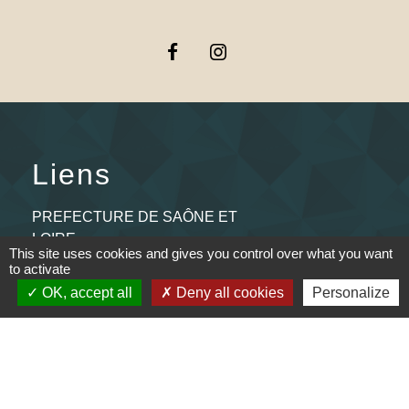
Liens
PREFECTURE DE SAÔNE ET
LOIRE
This site uses cookies and gives you control over what you want
to activate
RÉGION BOURGOGNE-
OK, accept all
Deny all cookies
Personalize
FRANCHE-COMTE
CONSEIL DÉPARTEMENTAL DE
SAÔNE ET LOIRE
MÂCONNAIS-BEAUJOLAIS