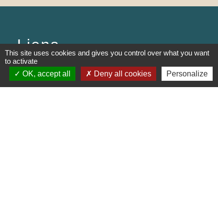
Liens
This site uses cookies and gives you control over what you want
to activate
PREFECTURE DE SAÔNE ET
OK, accept all
Deny all cookies
Personalize
LOIRE
RÉGION BOURGOGNE-
FRANCHE-COMTE
CONSEIL DÉPARTEMENTAL DE
SAÔNE ET LOIRE
MÂCONNAIS-BEAUJOLAIS
AGGLOMÉRATION
Jumelages