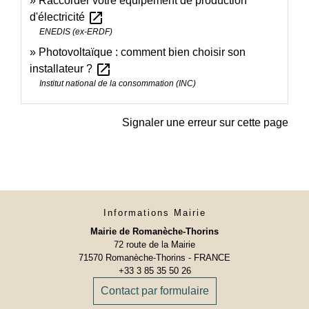
Raccorder votre équipement de production
open_in_new
d'électricité
ENEDIS (ex-ERDF)
Photovoltaïque : comment bien choisir son
open_in_new
installateur ?
Institut national de la consommation (INC)
Signaler une erreur sur cette page
Informations Mairie
Mairie de Romanèche-Thorins
72 route de la Mairie
71570 Romanèche-Thorins - FRANCE
+33 3 85 35 50 26
Contact par formulaire