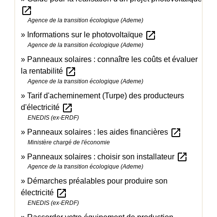
open_in_new
Agence de la transition écologique (Ademe)
open_in_new
Informations sur le photovoltaïque
Agence de la transition écologique (Ademe)
Panneaux solaires : connaître les coûts et évaluer
open_in_new
la rentabilité
Agence de la transition écologique (Ademe)
Tarif d'acheminement (Turpe) des producteurs
open_in_new
d'électricité
ENEDIS (ex-ERDF)
open_in_new
Panneaux solaires : les aides financières
Ministère chargé de l'économie
open_in_new
Panneaux solaires : choisir son installateur
Agence de la transition écologique (Ademe)
Démarches préalables pour produire son
open_in_new
électricité
ENEDIS (ex-ERDF)