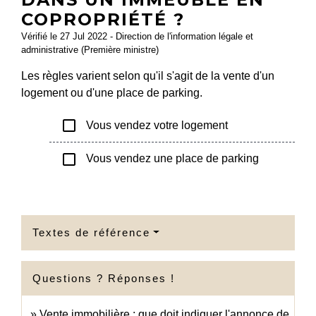
COPROPRIÉTÉ ?
Vérifié le 27 Jul 2022 - Direction de l'information légale et
administrative (Première ministre)
Les règles varient selon qu'il s'agit de la vente d'un
logement ou d'une place de parking.
check_box_outline_blank
Vous vendez votre logement
check_box_outline_blank
Vous vendez une place de parking
Textes de référence
Questions ? Réponses !
Vente immobilière : que doit indiquer l'annonce de