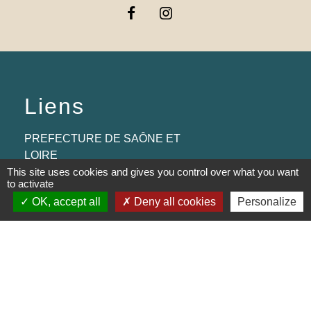
Liens
PREFECTURE DE SAÔNE ET
LOIRE
This site uses cookies and gives you control over what you want
RÉGION BOURGOGNE-
to activate
FRANCHE-COMTE
OK, accept all
Deny all cookies
Personalize
CONSEIL DÉPARTEMENTAL DE
SAÔNE ET LOIRE
MÂCONNAIS-BEAUJOLAIS
AGGLOMÉRATION